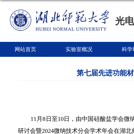
光
网站首页
实验室概况
科学
第七届先进功能材
11
月
8
日至
10
日，由中国硅酸盐学会微
研讨会暨
2024
微纳技术分会学术年会在湖北